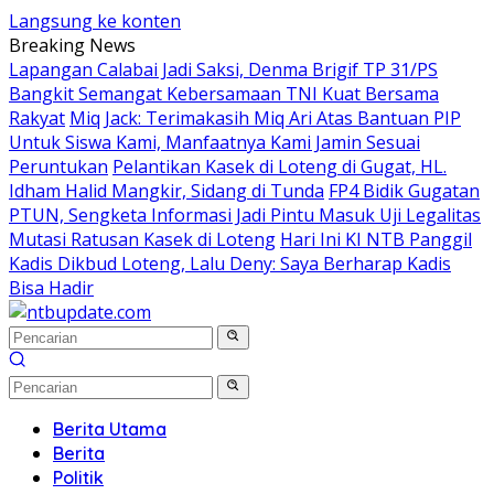
Langsung ke konten
Breaking News
Lapangan Calabai Jadi Saksi, Denma Brigif TP 31/PS
Bangkit Semangat Kebersamaan TNI Kuat Bersama
Rakyat
Miq Jack: Terimakasih Miq Ari Atas Bantuan PIP
Untuk Siswa Kami, Manfaatnya Kami Jamin Sesuai
Peruntukan
Pelantikan Kasek di Loteng di Gugat, HL.
Idham Halid Mangkir, Sidang di Tunda
FP4 Bidik Gugatan
PTUN, Sengketa Informasi Jadi Pintu Masuk Uji Legalitas
Mutasi Ratusan Kasek di Loteng
Hari Ini KI NTB Panggil
Kadis Dikbud Loteng, Lalu Deny: Saya Berharap Kadis
Bisa Hadir
Berita Utama
Berita
Politik