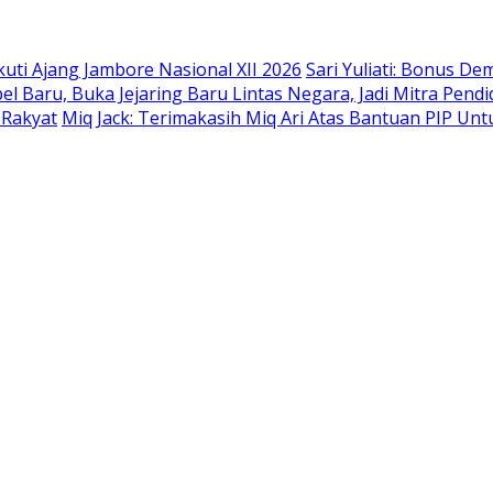
uti Ajang Jambore Nasional XII 2026
Sari Yuliati: Bonus De
l Baru, Buka Jejaring Baru Lintas Negara, Jadi Mitra Pendi
 Rakyat
Miq Jack: Terimakasih Miq Ari Atas Bantuan PIP Un