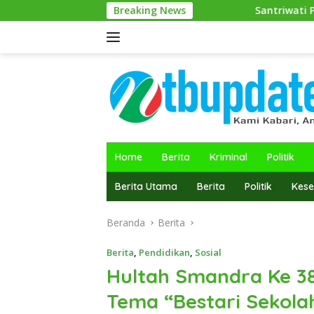
Langsung
Breaking News
Santriwati Ponpes Darul Muhibbin
ke
konten
Home
Berita
Kriminal
Politik
Berita Utama
Berita
Politik
Kese
Beranda
Berita
Berita
,
Pendidikan
,
Sosial
Hultah Smandra Ke 3
Tema “Bestari Sekola