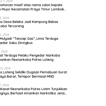
us 1, 2026
mohonan maaf atas nama calon kepala
a Mujur Kecamatan Praya Timur Lombok
gah
5, 2026
us Desa Beleka Jadi ‎Kampung Bebas
koba Tercoreng
2, 2026
Mulyadi “Tancap Gas”, Lima Terduga
edar Sabu Diringkus
, 2026
at Terduga Pelaku Pengedar Narkoba
ankan Resnarkoba Polres Loteng
 16, 2026
es Loteng Selidiki Dugaan Pemalsuan Surat
raya Barat, Terlapor Berinisial MND
 7, 2026
 Kasat Resnarkoba Polres Lotim Tunjukkan
ngnya, Berhasil Amankan Narkotika Jenis
u 1.080 Gram