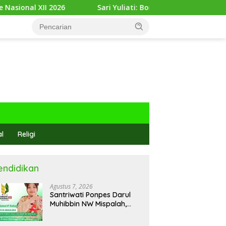
Sari Yuliati: Bonus Demografi Jadi Peluang Emas Indones
al
Religi
endidikan
Agustus 7, 2026
Santriwati Ponpes Darul
Muhibbin NW Mispalah,
Dikirim Ikuti Ajang
Jambore Nasional XII 2026