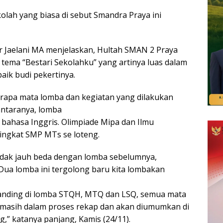
kolah yang biasa di sebut Smandra Praya ini
r Jaelani MA menjelaskan, Hultah SMAN 2 Praya
ema “Bestari Sekolahku” yang artinya luas dalam
aik budi pekertinya.
rapa mata lomba dan kegiatan yang dilakukan
antaranya, lomba
 bahasa Inggris. Olimpiade Mipa dan Ilmu
 tingkat SMP MTs se loteng.
tidak jauh beda dengan lomba sebelumnya,
 Dua lomba ini tergolong baru kita lombakan
tanding di lomba STQH, MTQ dan LSQ, semua mata
a masih dalam proses rekap dan akan diumumkan di
” katanya panjang, Kamis (24/11).