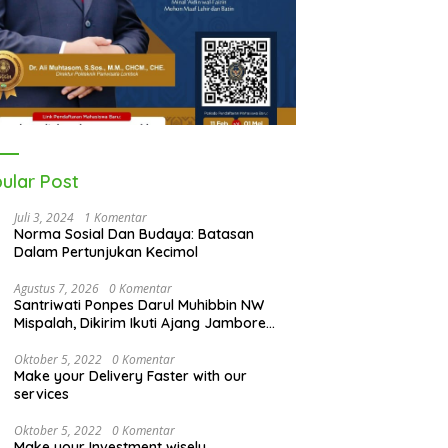
ular Post
Juli 3, 2024
1 Komentar
Norma Sosial Dan Budaya: Batasan
Dalam Pertunjukan Kecimol
Agustus 7, 2026
0 Komentar
Santriwati Ponpes Darul Muhibbin NW
Mispalah, Dikirim Ikuti Ajang Jambore
Nasional XII 2026
Oktober 5, 2022
0 Komentar
Make your Delivery Faster with our
services
Oktober 5, 2022
0 Komentar
Make your Investment wisely