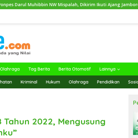
 NW Mispalah, Dikirim Ikuti Ajang Jambore Nasional XII 2026
Olahraga
Tag Berita
Berita Otomotif
Lainnya
hatan
Kriminal
Hukum
Olahraga
Pendidikan
Sosi
P
8 Tahun 2022, Mengusung
hku”