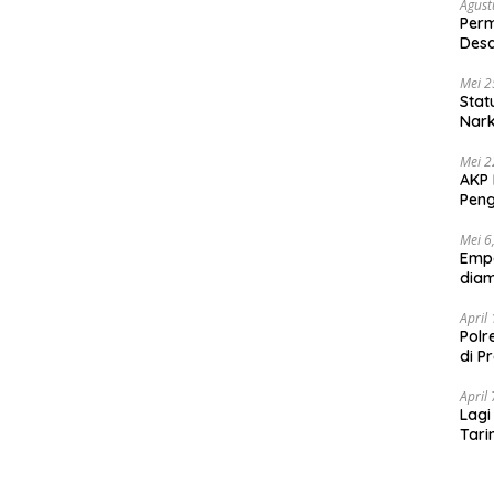
Agust
Per
Des
Ten
Mei 2
Stat
Nar
Mei 2
AKP 
Peng
Mei 6
Emp
diam
April
Polr
di P
April
Lagi
Tari
Shab