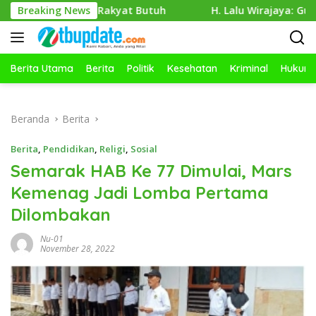
Langsung
ka Rakyat Butuh
Breaking News
H. Lalu Wirajaya: Guru Kreatif, Siswa 
ke
konten
Berita Utama
Berita
Politik
Kesehatan
Kriminal
Hukum
Beranda
Berita
Berita
,
Pendidikan
,
Religi
,
Sosial
Semarak HAB Ke 77 Dimulai, Mars
Kemenag Jadi Lomba Pertama
Dilombakan
Nu-01
November 28, 2022