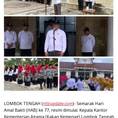
LOMBOK TENGAH (
ntbupdate.com
)- Semarak Hari
Amal Bakti (HAB) ke 77, resmi dimulai. Kepala Kantor
Kementerian Agama (Kakan Kemenag) Lombok Tengah