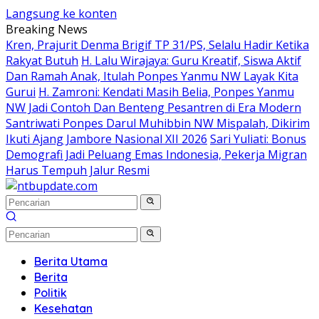
Langsung ke konten
Breaking News
Kren, Prajurit Denma Brigif TP 31/PS, Selalu Hadir Ketika
Rakyat Butuh
H. Lalu Wirajaya: Guru Kreatif, Siswa Aktif
Dan Ramah Anak, Itulah Ponpes Yanmu NW Layak Kita
Gurui
H. Zamroni: Kendati Masih Belia, Ponpes Yanmu
NW Jadi Contoh Dan Benteng Pesantren di Era Modern
Santriwati Ponpes Darul Muhibbin NW Mispalah, Dikirim
Ikuti Ajang Jambore Nasional XII 2026
Sari Yuliati: Bonus
Demografi Jadi Peluang Emas Indonesia, Pekerja Migran
Harus Tempuh Jalur Resmi
Berita Utama
Berita
Politik
Kesehatan