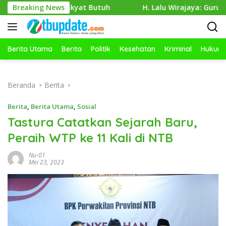
Langsung
tika Rakyat Butuh
Breaking News
H. Lalu Wirajaya: Guru Kreatif, Sisw
ke
konten
Berita Utama
Berita
Politik
Kesehatan
Kriminal
Hukum
Beranda
Berita
Berita
,
Berita Utama
,
Sosial
Tastura Catatkan Sejarah Baru,
Peraih WTP ke 11 Kali di NTB
Nu-01
Mei 23, 2023