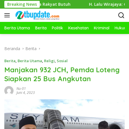
Langsung
Ketika Rakyat Butuh
Breaking News
H. Lalu Wirajaya: Guru Kreatif, Si
ke
konten
Berita Utama
Berita
Politik
Kesehatan
Kriminal
Hukum
Beranda
Berita
Berita
,
Berita Utama
,
Religi
,
Sosial
Manjakan 932 JCH, Pemda Loteng
Siapkan 25 Bus Angkutan
Nu-01
Juni 4, 2023