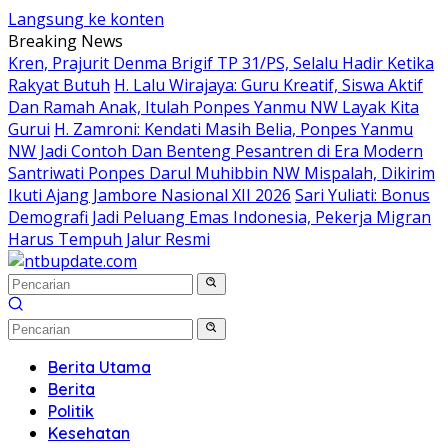
Langsung ke konten
Breaking News
Kren, Prajurit Denma Brigif TP 31/PS, Selalu Hadir Ketika
Rakyat Butuh
H. Lalu Wirajaya: Guru Kreatif, Siswa Aktif
Dan Ramah Anak, Itulah Ponpes Yanmu NW Layak Kita
Gurui
H. Zamroni: Kendati Masih Belia, Ponpes Yanmu
NW Jadi Contoh Dan Benteng Pesantren di Era Modern
Santriwati Ponpes Darul Muhibbin NW Mispalah, Dikirim
Ikuti Ajang Jambore Nasional XII 2026
Sari Yuliati: Bonus
Demografi Jadi Peluang Emas Indonesia, Pekerja Migran
Harus Tempuh Jalur Resmi
Berita Utama
Berita
Politik
Kesehatan