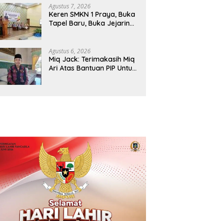
Agustus 7, 2026
Keren SMKN 1 Praya, Buka
Tapel Baru, Buka Jejaring
Baru Lintas Negara, Jadi
Mitra Pendidikan Baru
Agustus 6, 2026
Miq Jack: Terimakasih Miq
Ari Atas Bantuan PIP Untuk
Siswa Kami, Manfaatnya
Kami Jamin Sesuai
Peruntukan