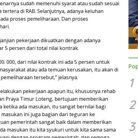
benarnya sudah memenuhi syarat atau sudah sesuai
ertera di RAB. Selanjutnya, adanya keluhan
pada proses pemeliharaan. Dan proses
ari.
rjanjian pekerjaan dikuatkan dengan adanya
 5 persen dari total nilai kontrak.
0. 000, dari nilai kontrak ini ada 5 persen untuk
Pop
 masyarakat atau ada temuan kerusakan, itu akan di
 pemeliharaan tersebut,” jelasnya.
1
melakukan pekerjaan apapun itu, khususnya rehab
an Praya Timur Loteng, bertujuan memberikan
2
ketika ada masukan, itu sangat bernilai bagi
masukan ini juga bagian dari teguran ke
ujuan pemerintah sangat baik dalam memberikan
3
da masukan itu kita syukuri untuk kita sama sama
layani dengan program pemerintah, dan semoga