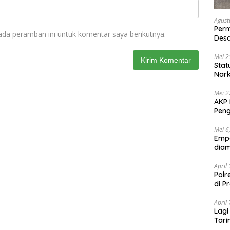
Agust
Per
ada peramban ini untuk komentar saya berikutnya.
Des
Ten
Mei 2
Stat
Nar
Mei 2
AKP 
Peng
Mei 6
Emp
diam
April
Polr
di P
April
Lagi
Tari
Shab