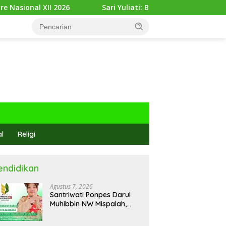
Sari Yuliati: Bonus Demografi Jadi Peluang Emas Indon
al
Religi
endidikan
Agustus 7, 2026
Santriwati Ponpes Darul
Muhibbin NW Mispalah,
Dikirim Ikuti Ajang
Jambore Nasional XII 2026