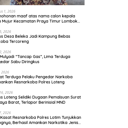
us 1, 2026
mohonan maaf atas nama calon kepala
a Mujur Kecamatan Praya Timur Lombok
gah
5, 2026
us Desa Beleka Jadi ‎Kampung Bebas
koba Tercoreng
2, 2026
Mulyadi “Tancap Gas”, Lima Terduga
edar Sabu Diringkus
, 2026
at Terduga Pelaku Pengedar Narkoba
ankan Resnarkoba Polres Loteng
 16, 2026
es Loteng Selidiki Dugaan Pemalsuan Surat
raya Barat, Terlapor Berinisial MND
 7, 2026
 Kasat Resnarkoba Polres Lotim Tunjukkan
ngnya, Berhasil Amankan Narkotika Jenis
u 1.080 Gram