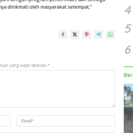
4
nya dinikmati oleh masyarakat setempat,”
5
6
Ruas yang wajib ditandai
*
Ber