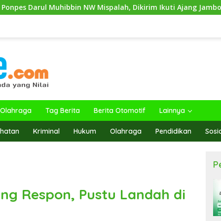
bin NW Mispalah, Dikirim Ikuti Ajang Jambore Nasional XII 2026
Olahraga
Tag Berita
Berita Otomotif
Lainnya
hatan
Kriminal
Hukum
Olahraga
Pendidikan
Sosi
P
ng Respon, Pustu Landah di