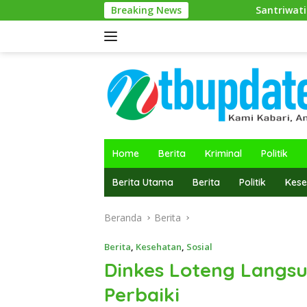
Langsung
Breaking News
Santriwati Ponpes Darul Muhib
ke
konten
Home
Berita
Kriminal
Politik
Berita Utama
Berita
Politik
Kese
Beranda
Berita
Berita
,
Kesehatan
,
Sosial
Dinkes Loteng Langsu
Perbaiki