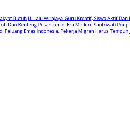
 Rakyat Butuh
H. Lalu Wirajaya: Guru Kreatif, Siswa Aktif D
ntoh Dan Benteng Pesantren di Era Modern
Santriwati Ponp
Jadi Peluang Emas Indonesia, Pekerja Migran Harus Tempuh 