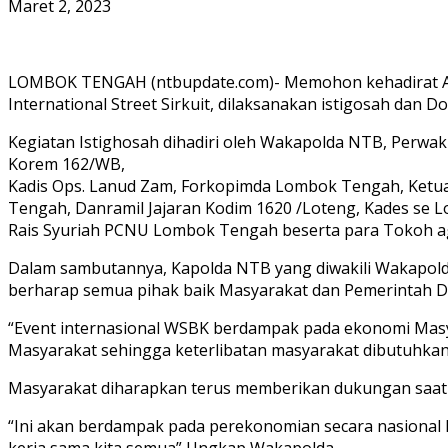
Maret 2, 2023
LOMBOK TENGAH (ntbupdate.com)- Memohon kehadirat Alla
International Street Sirkuit, dilaksanakan istigosah dan
Kegiatan Istighosah dihadiri oleh Wakapolda NTB, Perwak
Korem 162/WB,
Kadis Ops. Lanud Zam, Forkopimda Lombok Tengah, Ketu
Tengah, Danramil Jajaran Kodim 1620 /Loteng, Kades se
Rais Syuriah PCNU Lombok Tengah beserta para Tokoh a
Dalam sambutannya, Kapolda NTB yang diwakili Wakapolda
berharap semua pihak baik Masyarakat dan Pemerintah D
“Event internasional WSBK berdampak pada ekonomi Mas
Masyarakat sehingga keterlibatan masyarakat dibutuhkan
Masyarakat diharapkan terus memberikan dukungan saat 
“Ini akan berdampak pada perekonomian secara nasional
kerja sama kita semua” Ungkap Wakapolda.