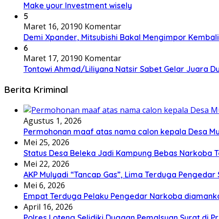
Make your Investment wisely
5
Maret 16, 2019
0 Komentar
Demi Xpander, Mitsubishi Bakal Mengimpor Kembali
6
Maret 17, 2019
0 Komentar
Tontowi Ahmad/Liliyana Natsir Sabet Gelar Juara D
Berita Kriminal
Agustus 1, 2026
Permohonan maaf atas nama calon kepala Desa M
Mei 25, 2026
Status Desa Beleka Jadi ‎Kampung Bebas Narkoba 
Mei 22, 2026
AKP Mulyadi “Tancap Gas”, Lima Terduga Pengedar 
Mei 6, 2026
Empat Terduga Pelaku Pengedar Narkoba diamanka
April 16, 2026
Polres Loteng Selidiki Dugaan Pemalsuan Surat di Pr