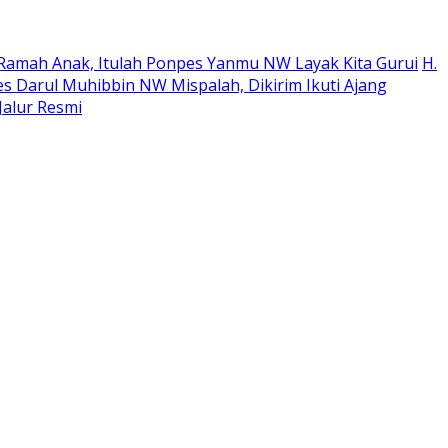
an Ramah Anak, Itulah Ponpes Yanmu NW Layak Kita Gurui
H.
es Darul Muhibbin NW Mispalah, Dikirim Ikuti Ajang
Jalur Resmi