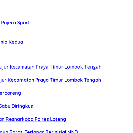
 Pajero Sport
unia Kedua
ujur Kecamatan Praya Timur Lombok Tengah
Tercoreng
Sabu Diringkus
n Resnarkoba Polres Loteng
aya Barat, Terlapor Berinisial MND