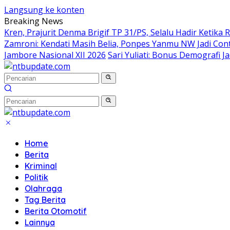
Langsung ke konten
Breaking News
Kren, Prajurit Denma Brigif TP 31/PS, Selalu Hadir Ketika
Zamroni: Kendati Masih Belia, Ponpes Yanmu NW Jadi Co
Jambore Nasional XII 2026
Sari Yuliati: Bonus Demografi 
Home
Berita
Kriminal
Politik
Olahraga
Tag Berita
Berita Otomotif
Lainnya