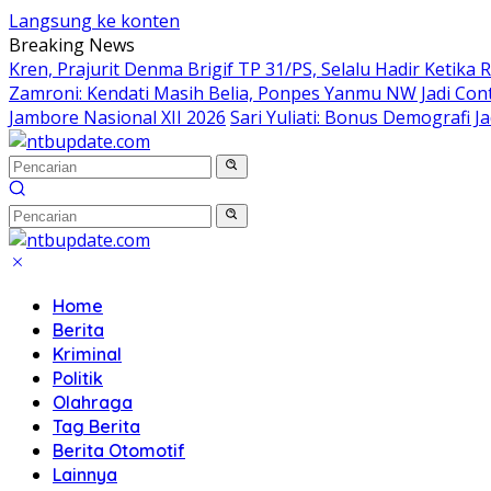
Langsung ke konten
Breaking News
Kren, Prajurit Denma Brigif TP 31/PS, Selalu Hadir Ketika
Zamroni: Kendati Masih Belia, Ponpes Yanmu NW Jadi Co
Jambore Nasional XII 2026
Sari Yuliati: Bonus Demografi 
Home
Berita
Kriminal
Politik
Olahraga
Tag Berita
Berita Otomotif
Lainnya