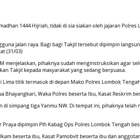
an 1444 Hijriah, tidak di sia siakan oleh jajaran Polre
guna jalan raya. Bagi bagi Takjil tersebut dipimpin lang
t (31/03)
M menjelaskan, pihaknya sudah menginstruksikan agar s
kan Takjil kepada masyarakat yang sedang berpuasa.
 di Lima titik termasuk di depan Mako Polres Lombok Tengah
tua Bhayangkari, Waka Polres beserta Ibu, Kasat Reskrim be
kukan di simpang tiga Yanmu NW. Di tempat ini, pihaknya t
r Praya dipimpin Plh Kabag Ops Polres Lombok Tengah bes
lkam beserta ibu, Kasat Pamobvit beserta ibu dan anggota