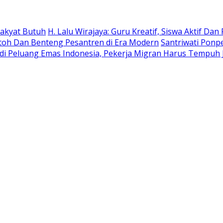
 Rakyat Butuh
H. Lalu Wirajaya: Guru Kreatif, Siswa Aktif D
ntoh Dan Benteng Pesantren di Era Modern
Santriwati Ponp
Jadi Peluang Emas Indonesia, Pekerja Migran Harus Tempuh 