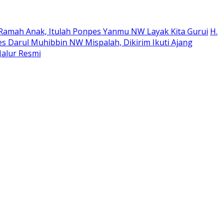
an Ramah Anak, Itulah Ponpes Yanmu NW Layak Kita Gurui
H.
es Darul Muhibbin NW Mispalah, Dikirim Ikuti Ajang
Jalur Resmi