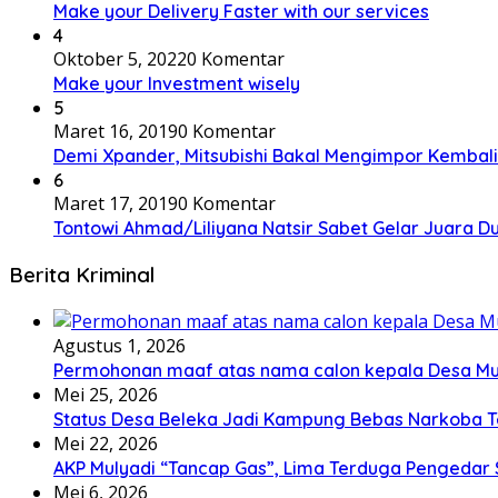
Make your Delivery Faster with our services
4
Oktober 5, 2022
0 Komentar
Make your Investment wisely
5
Maret 16, 2019
0 Komentar
Demi Xpander, Mitsubishi Bakal Mengimpor Kembali
6
Maret 17, 2019
0 Komentar
Tontowi Ahmad/Liliyana Natsir Sabet Gelar Juara D
Berita Kriminal
Agustus 1, 2026
Permohonan maaf atas nama calon kepala Desa M
Mei 25, 2026
Status Desa Beleka Jadi ‎Kampung Bebas Narkoba 
Mei 22, 2026
AKP Mulyadi “Tancap Gas”, Lima Terduga Pengedar 
Mei 6, 2026