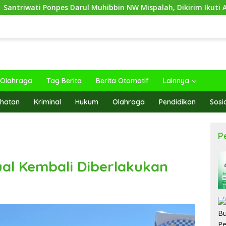
onpes Darul Muhibbin NW Mispalah, Dikirim Ikuti Ajang Jambore
Olahraga
Tag Berita
Berita Otomotif
Lainnya
hatan
Kriminal
Hukum
Olahraga
Pendidikan
Sosi
P
ual Kembali Diberlakukan