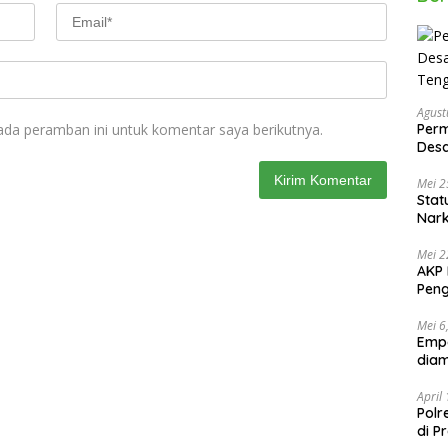
Agust
ada peramban ini untuk komentar saya berikutnya.
Per
Des
Ten
Mei 2
Stat
Nar
Mei 2
AKP 
Peng
Mei 6
Emp
diam
April
Polr
di P