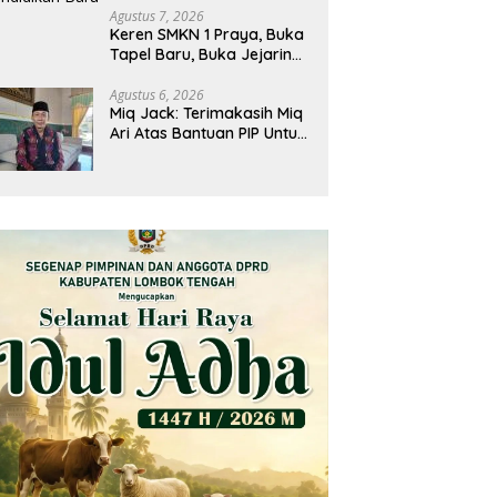
Agustus 7, 2026
Keren SMKN 1 Praya, Buka
Tapel Baru, Buka Jejaring
Baru Lintas Negara, Jadi
Mitra Pendidikan Baru
Agustus 6, 2026
Miq Jack: Terimakasih Miq
Ari Atas Bantuan PIP Untuk
Siswa Kami, Manfaatnya
Kami Jamin Sesuai
Peruntukan