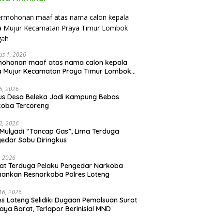
us 1, 2026
mohonan maaf atas nama calon kepala
a Mujur Kecamatan Praya Timur Lombok
gah
5, 2026
us Desa Beleka Jadi ‎Kampung Bebas
koba Tercoreng
2, 2026
Mulyadi “Tancap Gas”, Lima Terduga
edar Sabu Diringkus
, 2026
at Terduga Pelaku Pengedar Narkoba
ankan Resnarkoba Polres Loteng
 16, 2026
es Loteng Selidiki Dugaan Pemalsuan Surat
raya Barat, Terlapor Berinisial MND