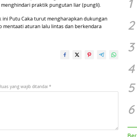
1
enghindari praktik pungutan liar (pungli).
k ini Putu Caka turut mengharapkan dukungan
2
mentaati aturan lalu lintas dan berkendara
3
4
5
Ruas yang wajib ditandai
*
6
Ber