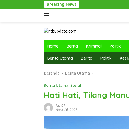
Langsung
Breaking News
Santriwati P
ke
konten
Home
Berita
Kriminal
Politik
Berita Utama
Berita
Politik
Kese
Beranda
Berita Utama
Berita Utama
,
Sosial
Hati Hati, Tilang Man
Nu-01
April 16, 2023