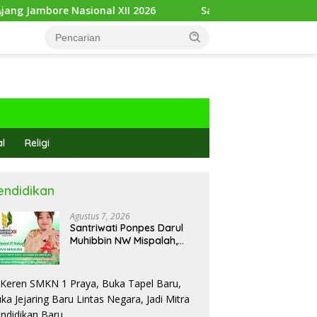
 Nasional XII 2026
Sari Yuliati: Bonus Demografi Jadi 
al
Religi
endidikan
Agustus 7, 2026
Santriwati Ponpes Darul
Muhibbin NW Mispalah,
Dikirim Ikuti Ajang
Jambore Nasional XII 2026