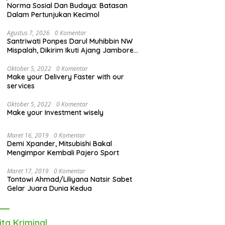
Norma Sosial Dan Budaya: Batasan
Dalam Pertunjukan Kecimol
Agustus 7, 2026
0 Komentar
Santriwati Ponpes Darul Muhibbin NW
Mispalah, Dikirim Ikuti Ajang Jambore
Nasional XII 2026
Oktober 5, 2022
0 Komentar
Make your Delivery Faster with our
services
Oktober 5, 2022
0 Komentar
Make your Investment wisely
Maret 16, 2019
0 Komentar
Demi Xpander, Mitsubishi Bakal
Mengimpor Kembali Pajero Sport
Maret 17, 2019
0 Komentar
Tontowi Ahmad/Liliyana Natsir Sabet
Gelar Juara Dunia Kedua
ita Kriminal