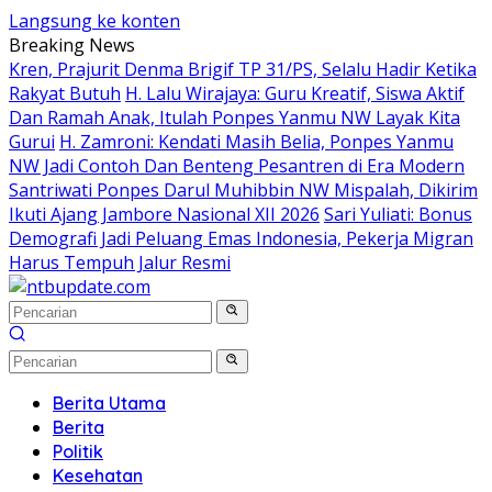
Langsung ke konten
Breaking News
Kren, Prajurit Denma Brigif TP 31/PS, Selalu Hadir Ketika
Rakyat Butuh
H. Lalu Wirajaya: Guru Kreatif, Siswa Aktif
Dan Ramah Anak, Itulah Ponpes Yanmu NW Layak Kita
Gurui
H. Zamroni: Kendati Masih Belia, Ponpes Yanmu
NW Jadi Contoh Dan Benteng Pesantren di Era Modern
Santriwati Ponpes Darul Muhibbin NW Mispalah, Dikirim
Ikuti Ajang Jambore Nasional XII 2026
Sari Yuliati: Bonus
Demografi Jadi Peluang Emas Indonesia, Pekerja Migran
Harus Tempuh Jalur Resmi
Berita Utama
Berita
Politik
Kesehatan