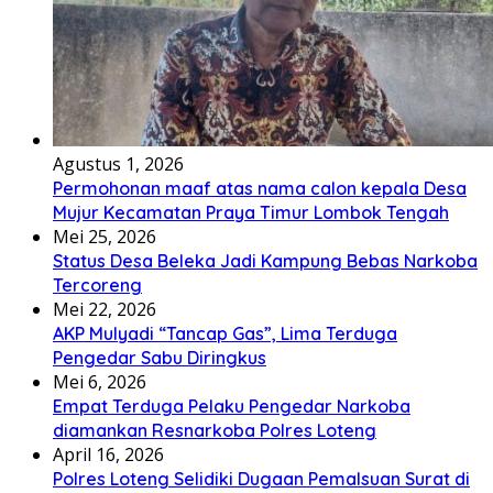
Agustus 1, 2026
Permohonan maaf atas nama calon kepala Desa
Mujur Kecamatan Praya Timur Lombok Tengah
Mei 25, 2026
Status Desa Beleka Jadi ‎Kampung Bebas Narkoba
Tercoreng
Mei 22, 2026
AKP Mulyadi “Tancap Gas”, Lima Terduga
Pengedar Sabu Diringkus
Mei 6, 2026
Empat Terduga Pelaku Pengedar Narkoba
diamankan Resnarkoba Polres Loteng
April 16, 2026
Polres Loteng Selidiki Dugaan Pemalsuan Surat di